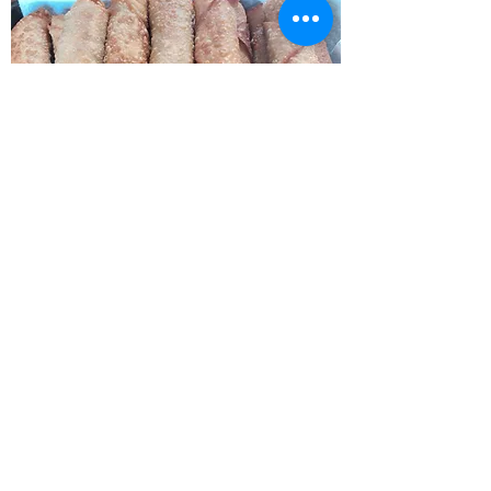
Beaucoup de personnes pensent que les
nems sont originaires de Chine. Mais non,
ces petits rouleaux farcis de poulet, de
légumes ou de crevettes et frits à l'huile
viennent tout droit du Vietnam ...