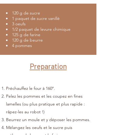
120 g de sucre
1 paquet de sucre vanillé
3 oeufs
1/2 paquet de levure chimique
125 g de farine
120 g de beurre
4 pommes
Preparation
Préchauffez le four à 160°.
Pelez les pommes et les coupez en fines
lamelles (ou plus pratique et plus rapide :
râpez-les au robot !)
Beurrez un moule et y déposer les pommes.
Mélangez les oeufs et le sucre puis